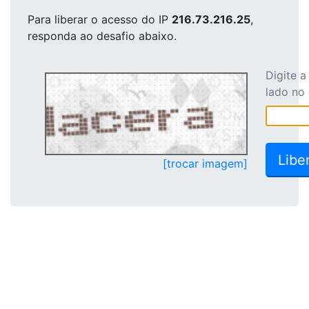
Para liberar o acesso
do IP
216.73.216.25
,
responda ao desafio abaixo.
Digite 
lado no
[trocar imagem]